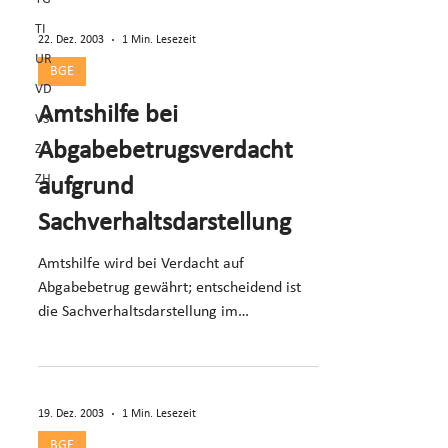
TI
22. Dez. 2003
1 Min. Lesezeit
UR
BGE
VD
Amtshilfe bei
VS
Abgabebetrugsverdacht
ZG
ZH
aufgrund
Sachverhaltsdarstellung
Amtshilfe wird bei Verdacht auf
Abgabebetrug gewährt; entscheidend ist
die Sachverhaltsdarstellung im
Amtshilfegesuch.
19. Dez. 2003
1 Min. Lesezeit
BGE