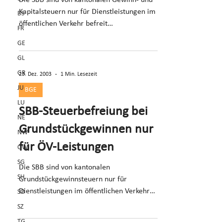
Die SBB sind von kantonalen Gewinn- und
Kapitalsteuern nur für Dienstleistungen im
BS
öffentlichen Verkehr befreit
FR
(Praxisänderung).
GE
GL
GR
23. Dez. 2003
1 Min. Lesezeit
JU
BGE
LU
SBB-Steuerbefreiung bei
NE
Grundstückgewinnen nur
NW
für ÖV-Leistungen
OW
SG
Die SBB sind von kantonalen
SH
Grundstückgewinnsteuern nur für
Dienstleistungen im öffentlichen Verkehr
SO
befreit (Praxisänderung).
SZ
TG