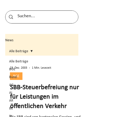
News
Alle Beiträge
Alle Beiträge
23. Dez. 2003
1 Min. Lesezeit
BGE
BGE
Bund
AG
SBB-Steuerbefreiung nur
AI
für Leistungen im
AR
öffentlichen Verkehr
BE
BL