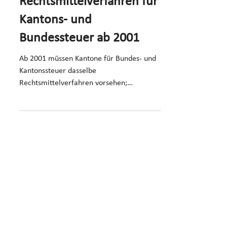
Rechtsmittelverfahren für
Kantons- und
Bundessteuer ab 2001
Ab 2001 müssen Kantone für Bundes- und
Kantonssteuer dasselbe
Rechtsmittelverfahren vorsehen;
Bundesgericht tritt nicht mehr ein.
18. Dez. 2003
1 Min. Lesezeit
BGE
Kosten für Berufsaufstieg
wie MBA steuerlich nicht
abziehbar