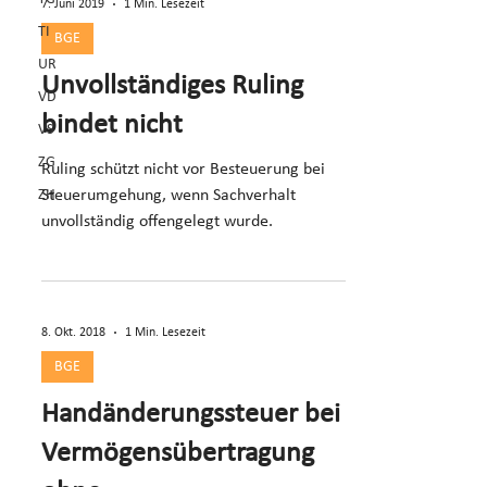
7. Juni 2019
1 Min. Lesezeit
TI
BGE
UR
Unvollständiges Ruling
VD
bindet nicht
VS
ZG
Ruling schützt nicht vor Besteuerung bei
ZH
Steuerumgehung, wenn Sachverhalt
unvollständig offengelegt wurde.
8. Okt. 2018
1 Min. Lesezeit
BGE
Handänderungssteuer bei
Vermögensübertragung