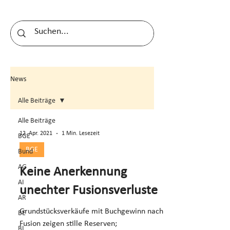
News
Alle Beiträge
Alle Beiträge
12. Apr. 2021
1 Min. Lesezeit
BGE
BGE
Bund
AG
Keine Anerkennung
AI
unechter Fusionsverluste
AR
Grundstücksverkäufe mit Buchgewinn nach
BE
Fusion zeigen stille Reserven;
BL