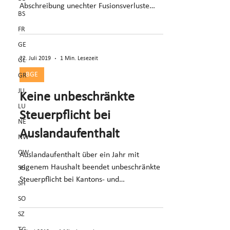
Abschreibung unechter Fusionsverluste
BS
steuerlich unzulässig.
FR
GE
22. Juli 2019
1 Min. Lesezeit
GL
BGE
GR
JU
Keine unbeschränkte
LU
Steuerpflicht bei
NE
Auslandaufenthalt
NW
OW
Auslandaufenthalt über ein Jahr mit
eigenem Haushalt beendet unbeschränkte
SG
Steuerpflicht bei Kantons- und
SH
Gemeindesteuern.
SO
SZ
TG