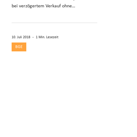
bei verzögertem Verkauf ohne
Verkaufsbemühungen.
10. Juli 2018
1 Min. Lesezeit
BGE
Keine
Verrechnungssteuer-
Rückerstattung bei
Nichtdeklaration
Nichtdeklarierte Dividenden verhindern
Verrechnungssteuer-Rückerstattung, auch
bei ordnungsgemäßem Formular 110 der
GmbH.