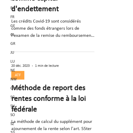
d'endettement
BS
FR
Les crédits Covid-19 sont considérés
GE
comme des fonds étrangers lors de
GL
l'examen de la remise du remboursement
; critère de rigueur pertinent
GR
JU
LU
20 déc. 2023
1 min de lecture
NE
ATF
NW
Méthode de report des
OW
SG
rentes conforme à la loi
SH
fédérale
SO
La méthode de calcul du supplément pour
SZ
ajournement de la rente selon l'art. 55ter
TG