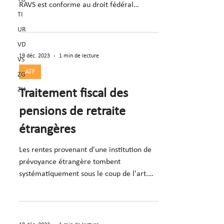
RAVS est conforme au droit fédéral
TI
(consid. 3-7).
UR
VD
19 déc. 2023
1 min de lecture
VS
ATF
ZG
ZH
Traitement fiscal des
pensions de retraite
étrangères
Les rentes provenant d'une institution de
prévoyance étrangère tombent
systématiquement sous le coup de l'art.
22, al. 1, LIFD (consid. 4).