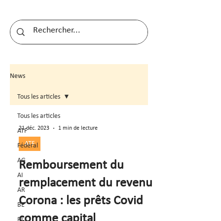
News
Tous les articles
Tous les articles
21 déc. 2023
1 min de lecture
ATF
ATF
Fédéral
AG
Remboursement du
AI
remplacement du revenu
AR
Corona : les prêts Covid
BE
comme capital
BL