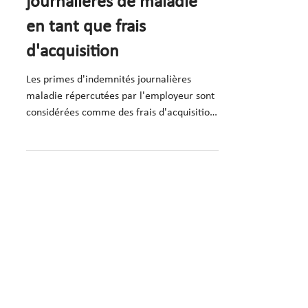
journalières de maladie
en tant que frais
d'acquisition
Les primes d'indemnités journalières
maladie répercutées par l'employeur sont
considérées comme des frais d'acquisition
du revenu, car elles
11 déc. 2023
1 min de lecture
ATF
Montant maximum de
l’indemnité pour perte de
gain Covid-19