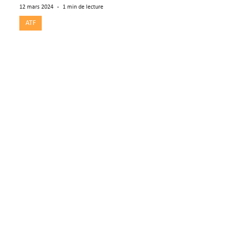
12 mars 2024
1 min de lecture
ATF
Pas de maintien provisoire
de l'assurance LPP pour
les rentes rétroactives
L'art. 26a al. 1 LPP ne s'applique pas en
cas de rente rétroactive assortie de
mesures de réadaptation (consid. 4).
information
ATF Fiscal