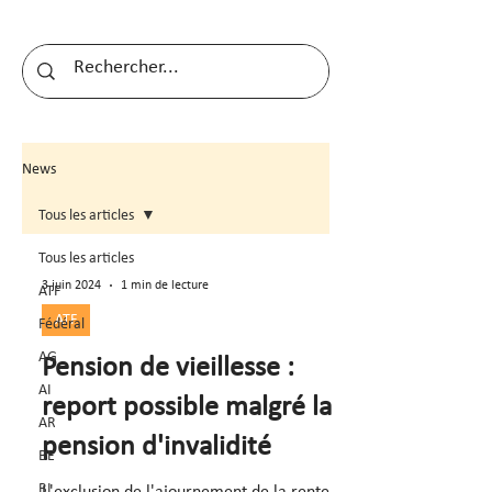
News
Tous les articles
Tous les articles
3 juin 2024
1 min de lecture
ATF
ATF
Fédéral
AG
Pension de vieillesse :
AI
report possible malgré la
AR
pension d'invalidité
BE
BL