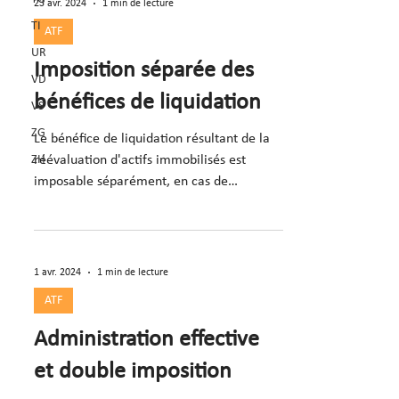
23 avr. 2024
1 min de lecture
TI
ATF
UR
Imposition séparée des
VD
bénéfices de liquidation
VS
ZG
Le bénéfice de liquidation résultant de la
ZH
réévaluation d'actifs immobilisés est
imposable séparément, en cas de
cessation de l'activité
1 avr. 2024
1 min de lecture
ATF
Administration effective
et double imposition