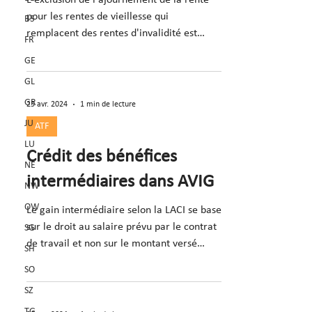
L'exclusion de l'ajournement de la rente
pour les rentes de vieillesse qui
BS
remplacent des rentes d'invalidité est
FR
contraire à la loi et à la
GE
GL
GR
25 avr. 2024
1 min de lecture
JU
ATF
LU
Crédit des bénéfices
NE
intermédiaires dans AVIG
NW
OW
Le gain intermédiaire selon la LACI se base
sur le droit au salaire prévu par le contrat
SG
de travail et non sur le montant versé
SH
(consid. 7).
SO
SZ
TG