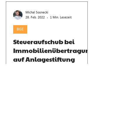
Michal Sosnecki
28. Feb. 2022
1 Min. Lesezeit
BGE
Steueraufschub bei
Immobilienübertragung
auf Anlagestiftung
Steueraufschub bei "Immobilien Asset
Swap" möglich, wenn Vorsorgezweck
gewahrt bleibt; Art. 80 Abs. 4 BVG
eigenständig anwendbar.