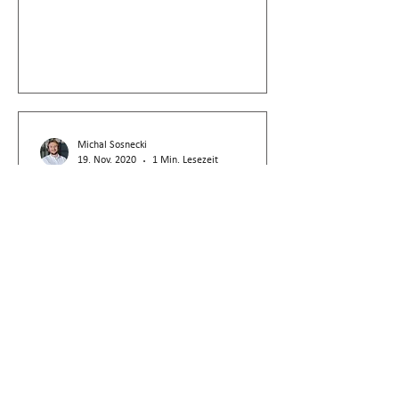
Michal Sosnecki
19. Nov. 2020
1 Min. Lesezeit
BGE
Kein Unterhaltsabzug
bei gemeinsamem
Konto
Einzahlung auf ein gemeinsames Konto ist
kein Unterhaltsbeitrag gem. Art. 33 Abs. 1
lit. c DBG, da beide Eltern darauf
zugreifen können.