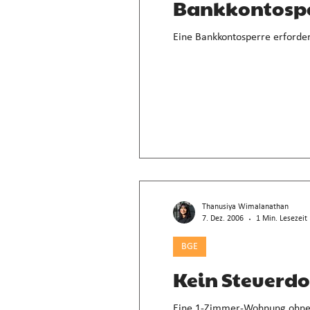
Bankkontospe
Eine Bankkontosperre erforder
Thanusiya Wimalanathan
7. Dez. 2006
1 Min. Lesezeit
BGE
Kein Steuerdo
Eine 1-Zimmer-Wohnung ohne fe