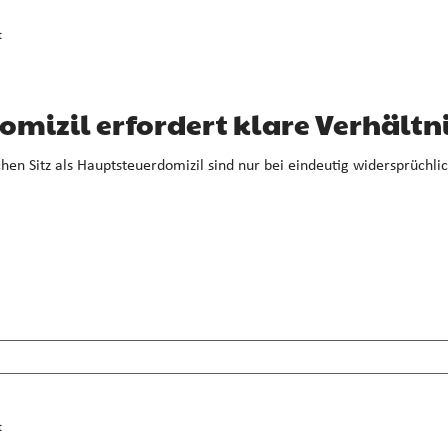
t
mizil erfordert klare Verhältn
en Sitz als Hauptsteuerdomizil sind nur bei eindeutig widersprüchlic
t