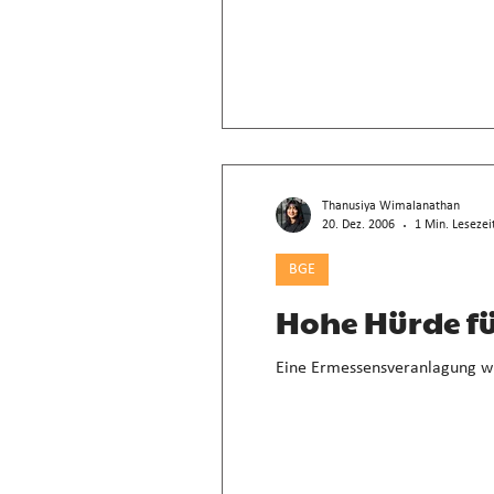
Thanusiya Wimalanathan
20. Dez. 2006
1 Min. Lesezei
BGE
Hohe Hürde f
Eine Ermessensveranlagung wir