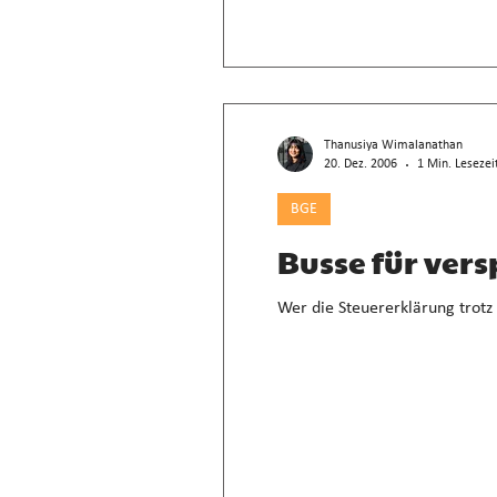
Thanusiya Wimalanathan
20. Dez. 2006
1 Min. Lesezei
BGE
Busse für ver
Wer die Steuererklärung trotz