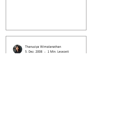
Thanusiya Wimalanathan
5. Dez. 2008
1 Min. Lesezeit
BGE
Verjährung
altrechtlicher
Steuerforderungen nach
DBG
Altrechtliche Steuerforderungen verjähren
nach DBG: Veranlagung bis 2010, Bezug
bis 2020, da keine absolute Verjährung im