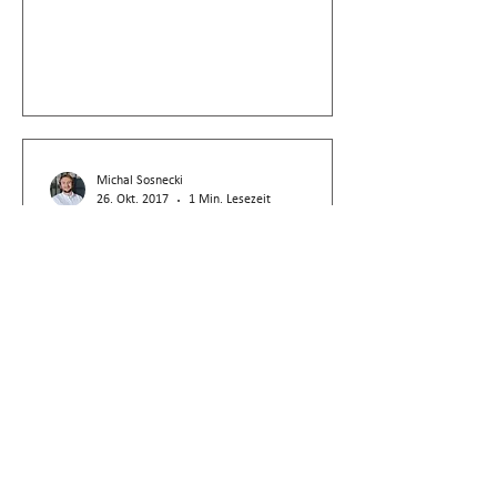
Michal Sosnecki
26. Okt. 2017
1 Min. Lesezeit
BGE
Steuerumgehung bei Verkauf
mit nachfolgender
Darlehensschenkung
Verkauf von Beteiligungsrechten gegen
Verkäuferdarlehen mit späterer
Schenkung der Forderung gilt als
Steuerumgehung, nicht Transponierung.